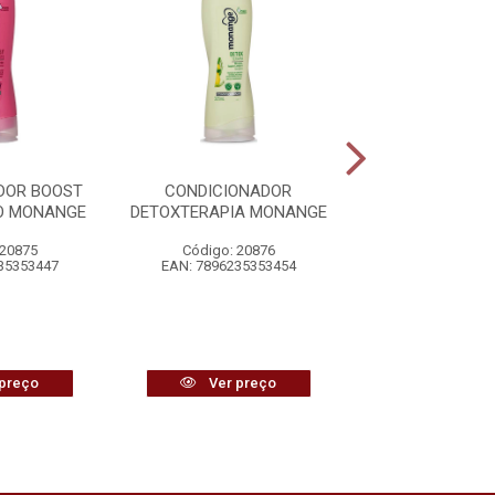
DOR BOOST
CONDICIONADOR
CONDICION
O MONANGE
DETOXTERAPIA MONANGE
REPARAÇÃO PÓS
MONANG
 20875
Código: 20876
Código: 20
35353447
EAN: 7896235353454
EAN: 7896235
preço
Ver preço
Ver pr