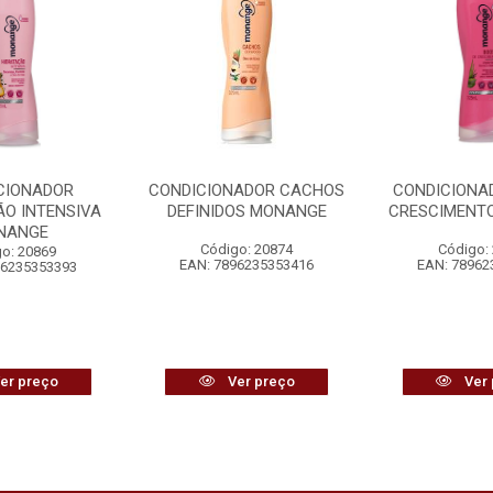
CIONADOR
CONDICIONADOR CACHOS
CONDICIONA
ÃO INTENSIVA
DEFINIDOS MONANGE
CRESCIMENT
NANGE
Código: 20874
Código:
o: 20869
EAN: 7896235353416
EAN: 78962
96235353393
er preço
Ver preço
Ver 