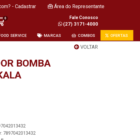
com? - Cadastrar
Área do Representante
Fale Conosco
0
(27) 3171-4000
FOOD SERVICE
MARCAS
COMBOS
OFERTAS
VOLTAR
DOR BOMBA
KALA
897042013432
er: 7897042013432