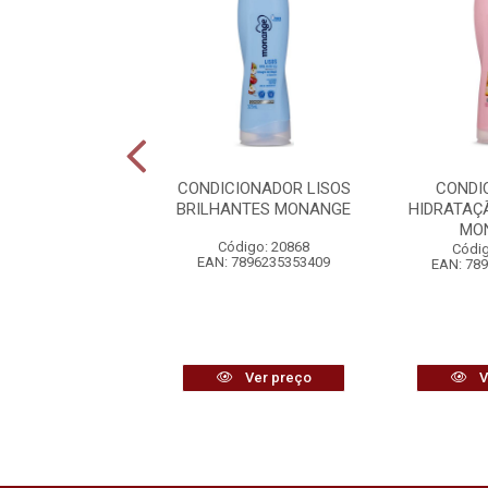
CIONADOR UVA
CONDICIONADOR LISOS
CONDI
SKALA
BRILHANTES MONANGE
HIDRATAÇ
MO
digo: 25285
Código: 20868
Códig
7897042019281
EAN: 7896235353409
EAN: 78
Ver preço
Ver preço
V