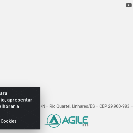
para
io, apresentar
elhorar a
ovia BR 101, Km 163, S/N – Rio Quartel, Linhares/ES – CEP 29.900-983
 Cookies