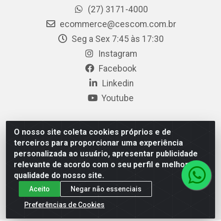
(27) 3171-4000
ecommerce@cescom.com.br
Seg a Sex 7:45 às 17:30
Instagram
Facebook
Linkedin
Youtube
O nosso site coleta cookies próprios e de
Cescom Distribuidor - Rodovia BR 101, Km 163, S/N –
terceiros para proporcionar uma experiência
Rio Quartel, Linhares/ES – CEP 29.900-983 – CNPJ
personalizada ao usuário, apresentar publicidade
27.724.509/0001-33
relevante de acordo com o seu perfil e melhorar a
qualidade do nosso site.
Aceito
Negar não essenciais
Preferências de Cookies