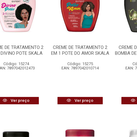
E DE TRATAMENTO 2
CREME DE TRATAMENTO 2
CREME 
 DIVINO POTE SKALA
EM 1 POTE DO AMOR SKALA
BOMBA DE
Código: 15274
Código: 15275
Có
AN: 7897042012473
EAN: 7897042010714
EAN: 
Ver preço
Ver preço