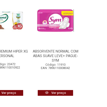
REMIUM HIPER XG
ABSORVENTE NORMAL COM
ERSONAL
ABAS SUAVE LEVE+ PAGUE-
SYM
digo: 20472
Código: 11910
7896110010922
EAN: 7896110008042
Ver preço
Ver preço