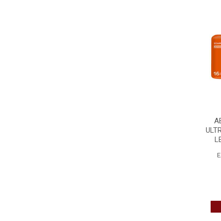
A
ULT
L
E