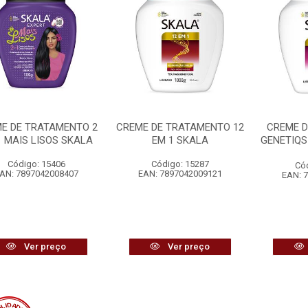
E DE TRATAMENTO 2
CREME DE TRATAMENTO 12
CREME 
1 MAIS LISOS SKALA
EM 1 SKALA
GENETIQS
Código: 15406
Código: 15287
Có
AN: 7897042008407
EAN: 7897042009121
EAN: 
Ver preço
Ver preço