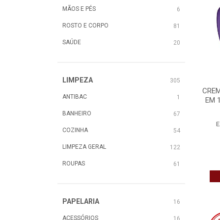
MÃOS E PÉS
6
ROSTO E CORPO
81
SAÚDE
20
LIMPEZA
305
CREM
ANTIBAC
1
EM 
BANHEIRO
67
E
COZINHA
54
LIMPEZA GERAL
122
ROUPAS
61
PAPELARIA
16
ACESSÓRIOS
16