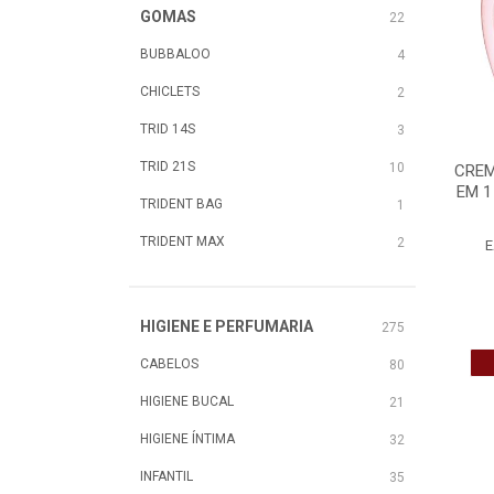
GOMAS
22
BUBBALOO
4
CHICLETS
2
TRID 14S
3
TRID 21S
10
CREM
EM 1
TRIDENT BAG
1
TRIDENT MAX
2
E
HIGIENE E PERFUMARIA
275
CABELOS
80
HIGIENE BUCAL
21
HIGIENE ÍNTIMA
32
INFANTIL
35