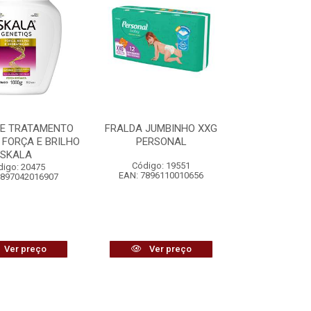
DE TRATAMENTO
FRALDA JUMBINHO XXG
 FORÇA E BRILHO
PERSONAL
SKALA
Código: 19551
digo: 20475
EAN: 7896110010656
7897042016907
Ver preço
Ver preço