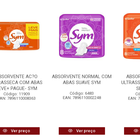
BSORVENTE AC?O
ABSORVENTE NORMAL COM
ABSO
RASSECA COM ABAS
ABAS SUAVE SYM
ULTRAS
EVE+ PAGUE- SYM
S
Código: 6483
Código: 11909
Có
EAN: 7896110002248
AN: 7896110008363
EAN: 
Ver preço
Ver preço