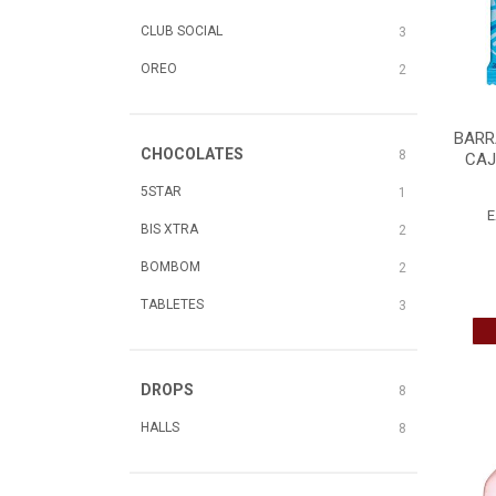
CLUB SOCIAL
3
OREO
2
BARR
CHOCOLATES
8
CAJ
5STAR
1
E
BIS XTRA
2
BOMBOM
2
TABLETES
3
DROPS
8
HALLS
8