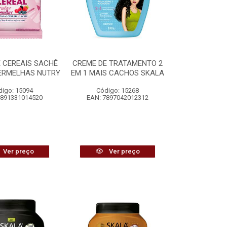
 CEREAIS SACHÊ
CREME DE TRATAMENTO 2
ERMELHAS NUTRY
EM 1 MAIS CACHOS SKALA
digo: 15094
Código: 15268
7891331014520
EAN: 7897042012312
Ver preço
Ver preço