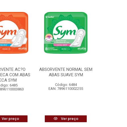
RVENTE AC?O
ABSORVENTE NORMAL SEM
SECA COM ABAS
ABAS SUAVE SYM
ECA SYM
Código: 6484
digo: 6485
EAN: 7896110002255
7896110003863
Ver preço
Ver preço