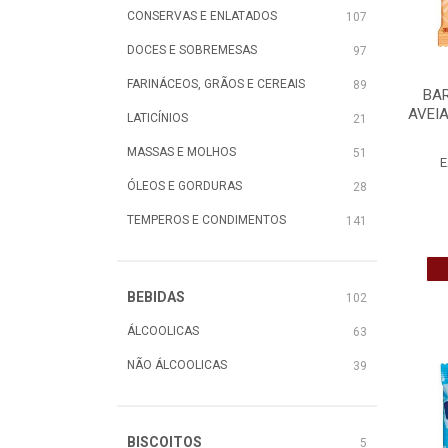
CONSERVAS E ENLATADOS
107
DOCES E SOBREMESAS
97
FARINÁCEOS, GRÃOS E CEREAIS
89
BA
AVEI
LATICÍNIOS
21
MASSAS E MOLHOS
51
E
ÓLEOS E GORDURAS
28
TEMPEROS E CONDIMENTOS
141
BEBIDAS
102
ÁLCOOLICAS
63
NÃO ÁLCOOLICAS
39
BISCOITOS
5