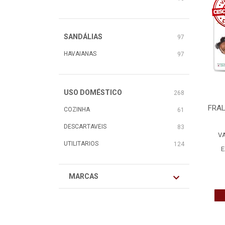
SANDÁLIAS
97
HAVAIANAS
97
USO DOMÉSTICO
268
FRA
COZINHA
61
DESCARTAVEIS
83
VA
UTILITARIOS
124
E
MARCAS