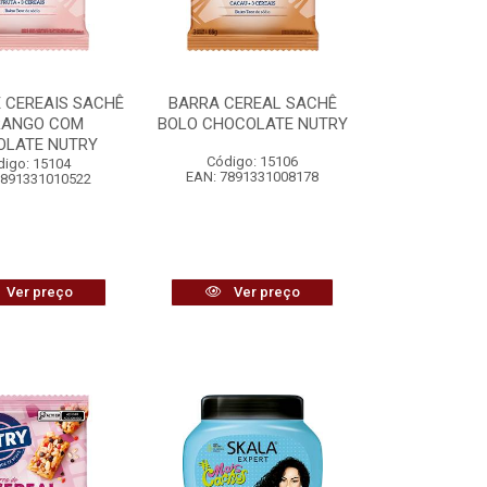
 CEREAIS SACHÊ
BARRA CEREAL SACHÊ
ANGO COM
BOLO CHOCOLATE NUTRY
OLATE NUTRY
Código: 15106
digo: 15104
EAN: 7891331008178
7891331010522
Ver preço
Ver preço