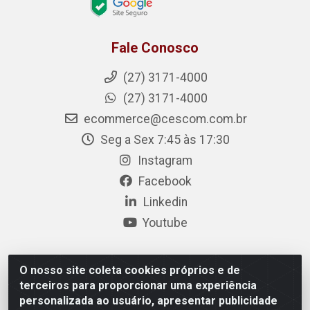
Fale Conosco
(27) 3171-4000
(27) 3171-4000
ecommerce@cescom.com.br
Seg a Sex 7:45 às 17:30
Instagram
Facebook
Linkedin
Youtube
O nosso site coleta cookies próprios e de
Cescom Distribuidor - Rodovia BR 101, Km 163, S/N –
terceiros para proporcionar uma experiência
Rio Quartel, Linhares/ES – CEP 29.900-983 – CNPJ
personalizada ao usuário, apresentar publicidade
27.724.509/0001-33