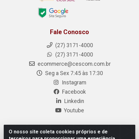
Fale Conosco
(27) 3171-4000
(27) 3171-4000
ecommerce@cescom.com.br
Seg a Sex 7:45 às 17:30
Instagram
Facebook
Linkedin
Youtube
O nosso site coleta cookies próprios e de
Cescom Distribuidor - Rodovia BR 101, Km 163, S/N – Rio
terceiros para proporcionar uma experiência