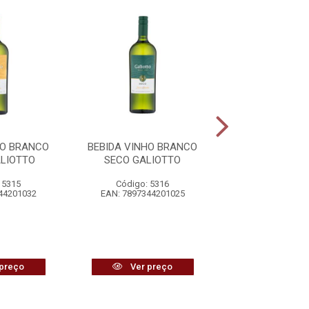
HO BRANCO
BEBIDA VINHO BRANCO
BEBIDA VINHO
ALIOTTO
SECO GALIOTTO
SECO GALI
 5315
Código: 5316
Código: 20
44201032
EAN: 7897344201025
EAN: 7897344
preço
Ver preço
Ver pr