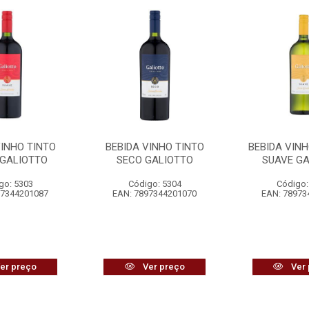
VINHO TINTO
BEBIDA VINHO TINTO
BEBIDA VIN
 GALIOTTO
SECO GALIOTTO
SUAVE G
go: 5303
Código: 5304
Código:
97344201087
EAN: 7897344201070
EAN: 78973
er preço
Ver preço
Ver 