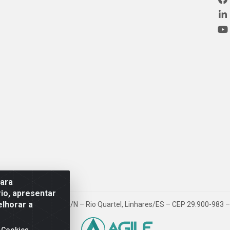
para
io, apresentar
elhorar a
ovia BR 101, Km 163, S/N – Rio Quartel, Linhares/ES – CEP 29.900-983
 Cookies