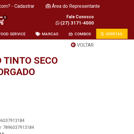
com? - Cadastrar
Área do Representante
Fale Conosco
0
(27) 3171-4000
FOOD SERVICE
MARCAS
COMBOS
OFERTAS
VOLTAR
O TINTO SECO
MORGADO
896037913184
er: 7896037913184