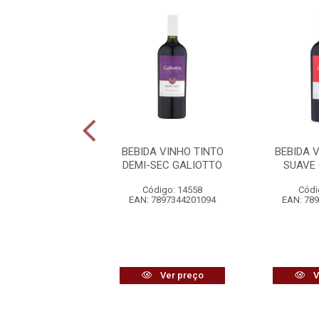
 VINHO BRANCO
BEBIDA VINHO TINTO
BEBIDA 
VE GALIOTTO
DEMI-SEC GALIOTTO
SUAVE
ódigo: 6860
Código: 14558
Códi
7897344202039
EAN: 7897344201094
EAN: 78
Ver preço
Ver preço
V