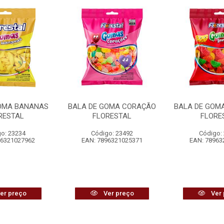
GOMA BANANAS
BALA DE GOMA CORAÇÃO
BALA DE GOM
RESTAL
FLORESTAL
FLORE
o: 23234
Código: 23492
Código:
96321027962
EAN: 7896321025371
EAN: 78963
er preço
Ver preço
Ver 