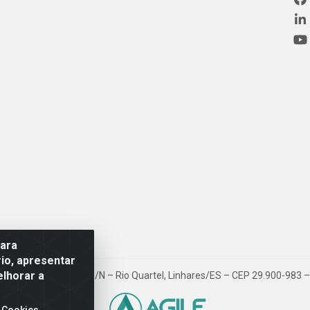
para
io, apresentar
elhorar a
ovia BR 101, Km 163, S/N – Rio Quartel, Linhares/ES – CEP 29.900-983
 Cookies