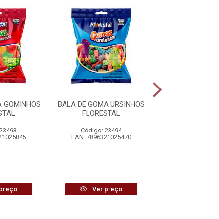
A GOMINHOS
BALA DE GOMA URSINHOS
BALA DE GOMA 
STAL
FLORESTAL
AZEDINHAS FL
 23493
Código: 23494
Código: 23
21025845
EAN: 7896321025470
EAN: 7896321
preço
Ver preço
Ver pr