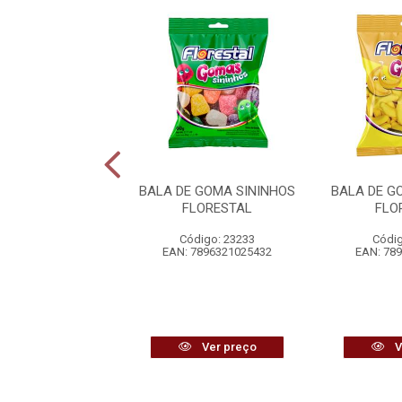
 GELATINA BEIJO
BALA DE GOMA SININHOS
BALA DE 
DORI
FLORESTAL
FLO
digo: 26108
Código: 23233
Códig
7896058502589
EAN: 7896321025432
EAN: 78
Ver preço
Ver preço
V