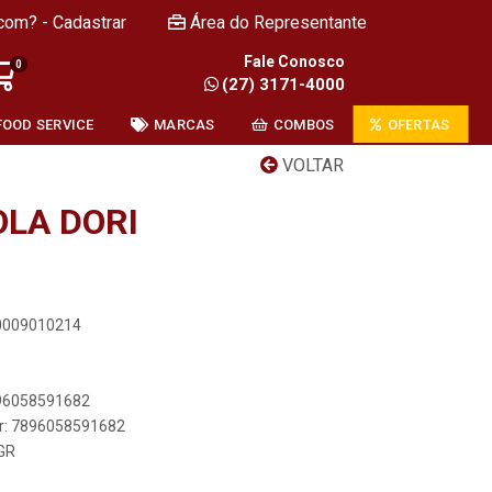
com? - Cadastrar
Área do Representante
Fale Conosco
0
(27) 3171-4000
FOOD SERVICE
MARCAS
COMBOS
OFERTAS
VOLTAR
OLA DORI
00009010214
896058591682
er: 7896058591682
GR