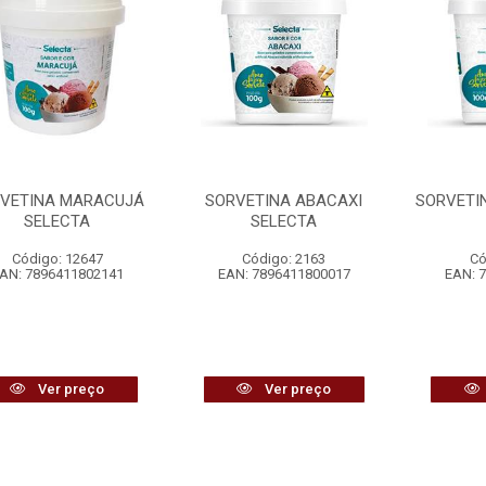
VETINA MARACUJÁ
SORVETINA ABACAXI
SORVETI
SELECTA
SELECTA
Código: 12647
Código: 2163
Có
AN: 7896411802141
EAN: 7896411800017
EAN: 
Ver preço
Ver preço