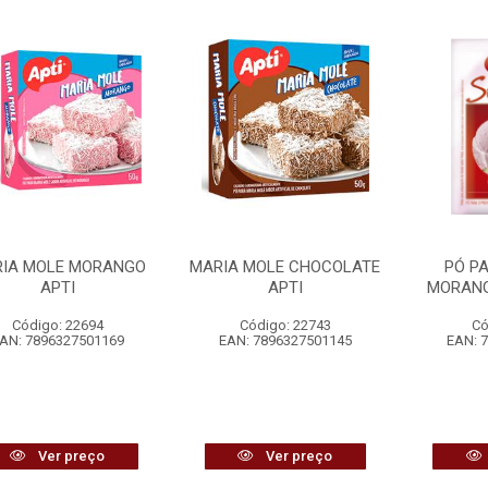
IA MOLE MORANGO
MARIA MOLE CHOCOLATE
PÓ P
APTI
APTI
MORANG
Código: 22694
Código: 22743
Có
AN: 7896327501169
EAN: 7896327501145
EAN: 
Ver preço
Ver preço