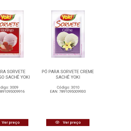
ARA SORVETE
PÓ PARA SORVETE CREME
O SACHÊ YOKI
SACHÊ YOKI
digo: 3009
Código: 3010
7891095009916
EAN: 7891095009930
Ver preço
Ver preço