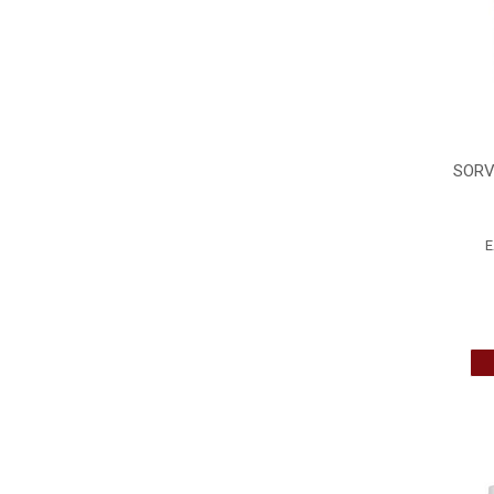
SORV
E