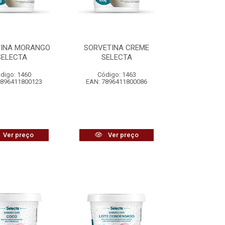
TINA MORANGO
SORVETINA CREME
SELECTA
SELECTA
digo: 1460
Código: 1463
7896411800123
EAN: 7896411800086
Ver preço
Ver preço