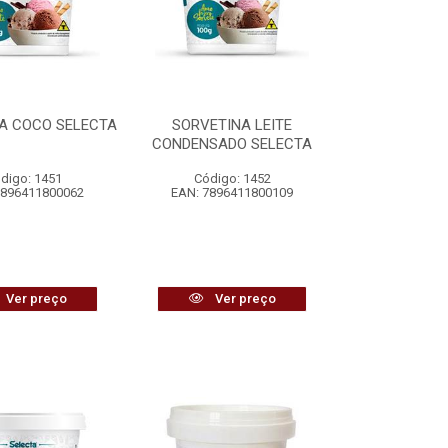
A COCO SELECTA
SORVETINA LEITE
CONDENSADO SELECTA
digo: 1451
Código: 1452
7896411800062
EAN: 7896411800109
Ver preço
Ver preço