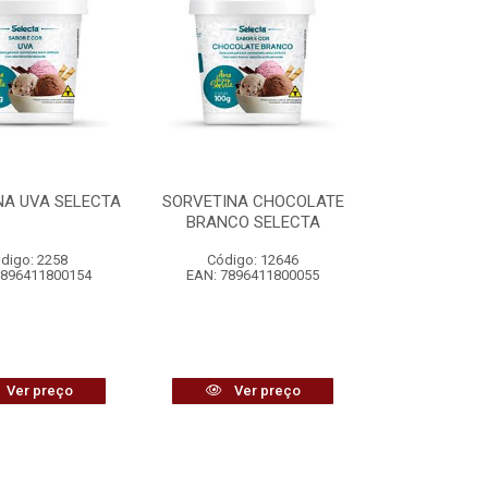
NA UVA SELECTA
SORVETINA CHOCOLATE
BRANCO SELECTA
digo: 2258
Código: 12646
7896411800154
EAN: 7896411800055
Ver preço
Ver preço