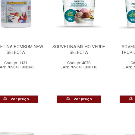
ETINA BOMBOM NEW
SORVETINA MILHO VERDE
SOVER
SELECTA
SELECTA
TROPI
Código: 1131
Código: 4070
Có
AN: 7896411800345
EAN: 7896411800116
EAN: 
Ver preço
Ver preço