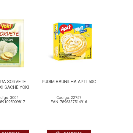
ARA SORVETE
PUDIM BAUNILHA APTI 50G
I SACHÊ YOKI
digo: 3004
Código: 22757
7891095009817
EAN: 7896327514916