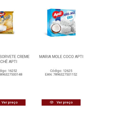
 SORVETE CREME
MARIA MOLE COCO APTI
CHÊ APTI
digo: 16252
Código: 12625
7896327500148
EAN: 7896327501152
Ver preço
Ver preço