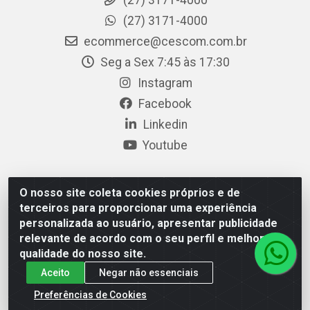
(27) 3171-4000
(27) 3171-4000
ecommerce@cescom.com.br
Seg a Sex 7:45 às 17:30
Instagram
Facebook
Linkedin
Youtube
O nosso site coleta cookies próprios e de
Cescom Distribuidor - Rodovia BR 101, Km 163, S/N –
terceiros para proporcionar uma experiência
Rio Quartel, Linhares/ES – CEP 29.900-983 – CNPJ
personalizada ao usuário, apresentar publicidade
27.724.509/0001-33
relevante de acordo com o seu perfil e melhorar a
qualidade do nosso site.
Aceito
Negar não essenciais
Preferências de Cookies