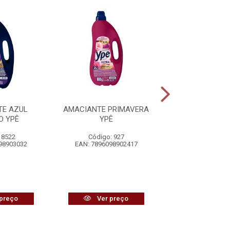
TE AZUL
AMACIANTE PRIMAVERA
AMACIANTE TO
O YPÊ
YPÊ
POESIA LEVE 2
1,8L AMAC
 8522
Código: 927
Código: 25
98903032
EAN: 7896098902417
EAN: 7896040
preço
Ver preço
Ver pr