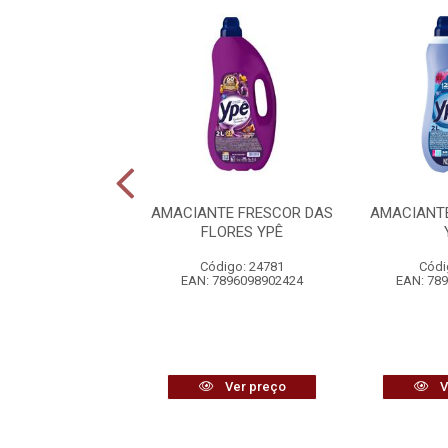
ANTE ALEGRES
AMACIANTE FRESCOR DAS
AMACIANT
TOS AMACITEL
FLORES YPÊ
ódigo: 9742
Código: 24781
Códi
7896040706841
EAN: 7896098902424
EAN: 78
Ver preço
Ver preço
V