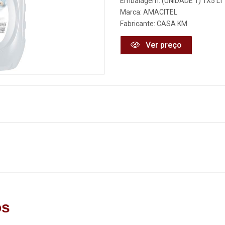
Embalagem: (UNIDADE 1) 1X5 LT
Marca:
AMACITEL
Fabricante:
CASA KM
Ver preço
os