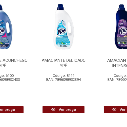
E ACONCHEGO
AMACIANTE DELICADO
AMACIAN
YPÊ
YPÊ
INTENS
go: 6100
Código: 8111
Código:
96098902400
EAN: 7896098902394
EAN: 78960
er preço
Ver preço
Ver 