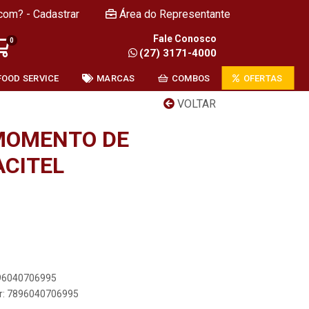
com? - Cadastrar
Área do Representante
Fale Conosco
0
(27) 3171-4000
FOOD SERVICE
MARCAS
COMBOS
OFERTAS
VOLTAR
MOMENTO DE
CITEL
896040706995
er: 7896040706995