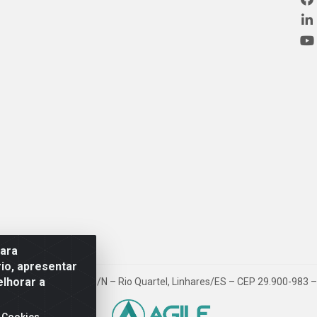
para
io, apresentar
elhorar a
ovia BR 101, Km 163, S/N – Rio Quartel, Linhares/ES – CEP 29.900-983
 Cookies