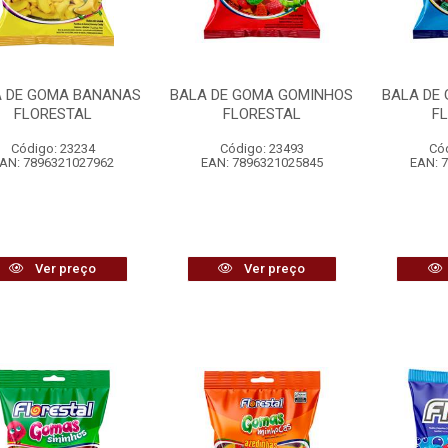
 DE GOMA BANANAS
BALA DE GOMA GOMINHOS
BALA DE
FLORESTAL
FLORESTAL
F
Código: 23234
Código: 23493
Có
AN: 7896321027962
EAN: 7896321025845
EAN: 
Ver preço
Ver preço