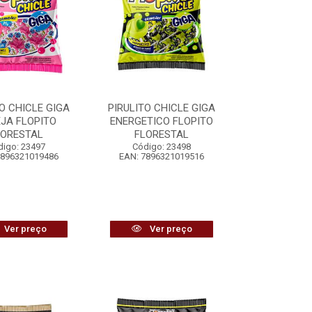
TO CHICLE GIGA
PIRULITO CHICLE GIGA
JA FLOPITO
ENERGETICO FLOPITO
LORESTAL
FLORESTAL
digo: 23497
Código: 23498
7896321019486
EAN: 7896321019516
Ver preço
Ver preço