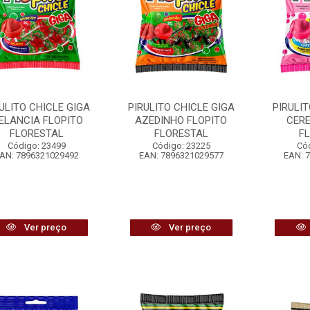
ULITO CHICLE GIGA
PIRULITO CHICLE GIGA
PIRULI
ELANCIA FLOPITO
AZEDINHO FLOPITO
CERE
FLORESTAL
FLORESTAL
F
Código: 23499
Código: 23225
Có
AN: 7896321029492
EAN: 7896321029577
EAN: 
Ver preço
Ver preço