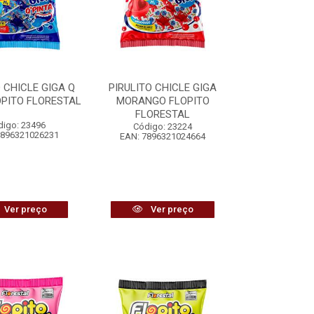
O CHICLE GIGA Q
PIRULITO CHICLE GIGA
OPITO FLORESTAL
MORANGO FLOPITO
FLORESTAL
digo: 23496
Código: 23224
7896321026231
EAN: 7896321024664
Ver preço
Ver preço