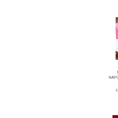
NAPO
E