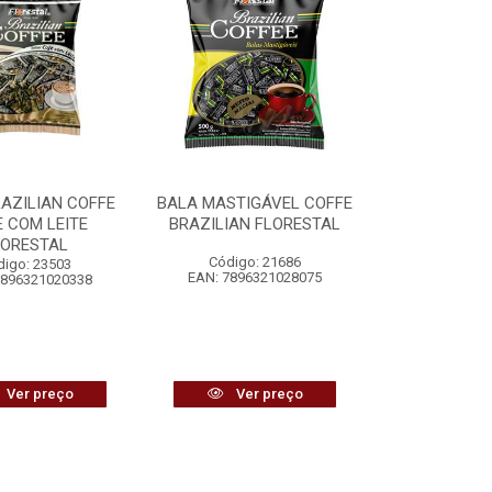
AZILIAN COFFE
BALA MASTIGÁVEL COFFE
 COM LEITE
BRAZILIAN FLORESTAL
LORESTAL
Código: 21686
digo: 23503
EAN: 7896321028075
7896321020338
Ver preço
Ver preço