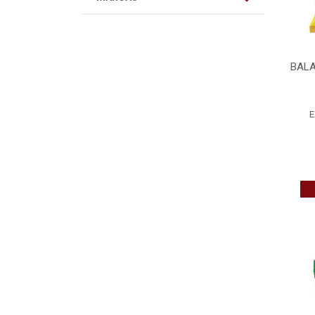
BALA
E