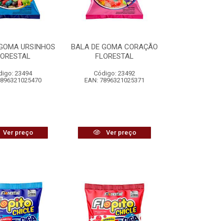
 GOMA URSINHOS
BALA DE GOMA CORAÇÃO
LORESTAL
FLORESTAL
digo: 23494
Código: 23492
7896321025470
EAN: 7896321025371
Ver preço
Ver preço