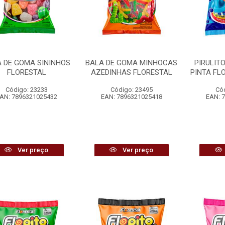
 DE GOMA SININHOS
BALA DE GOMA MINHOCAS
PIRULIT
FLORESTAL
AZEDINHAS FLORESTAL
PINTA FL
Código: 23233
Código: 23495
Có
AN: 7896321025432
EAN: 7896321025418
EAN: 
Ver preço
Ver preço