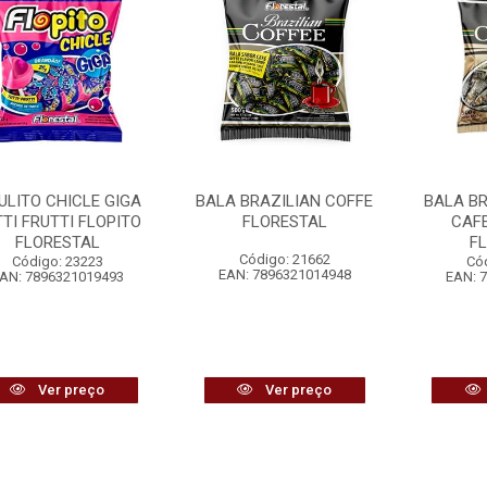
ULITO CHICLE GIGA
BALA BRAZILIAN COFFE
BALA BR
TI FRUTTI FLOPITO
FLORESTAL
CAFE
FLORESTAL
F
Código: 21662
Código: 23223
Có
EAN: 7896321014948
AN: 7896321019493
EAN: 
Ver preço
Ver preço