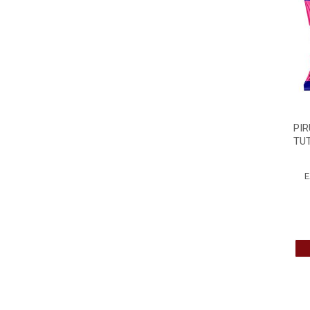
PIR
TUT
E