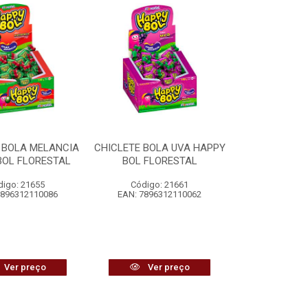
 BOLA MELANCIA
CHICLETE BOLA UVA HAPPY
BOL FLORESTAL
BOL FLORESTAL
digo: 21655
Código: 21661
7896312110086
EAN: 7896312110062
Ver preço
Ver preço