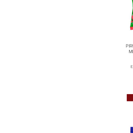
PIR
M
E