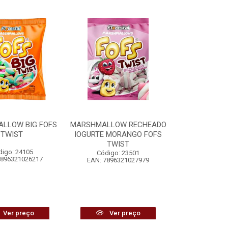
LLOW BIG FOFS
MARSHMALLOW RECHEADO
TWIST
IOGURTE MORANGO FOFS
TWIST
digo: 24105
Código: 23501
7896321026217
EAN: 7896321027979
Ver preço
Ver preço