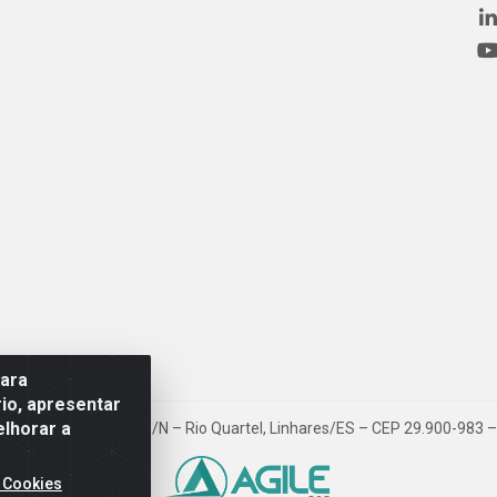
para
io, apresentar
elhorar a
ovia BR 101, Km 163, S/N – Rio Quartel, Linhares/ES – CEP 29.900-983
 Cookies