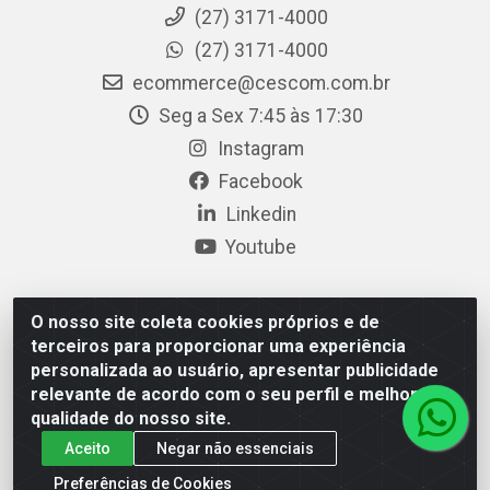
(27) 3171-4000
(27) 3171-4000
ecommerce@cescom.com.br
Seg a Sex 7:45 às 17:30
Instagram
Facebook
Linkedin
Youtube
O nosso site coleta cookies próprios e de
Cescom Distribuidor - Rodovia BR 101, Km 163, S/N – Rio
terceiros para proporcionar uma experiência
Quartel, Linhares/ES – CEP 29.900-983 – CNPJ
personalizada ao usuário, apresentar publicidade
27.724.509/0001-33
relevante de acordo com o seu perfil e melhorar a
qualidade do nosso site.
Aceito
Negar não essenciais
Preferências de Cookies