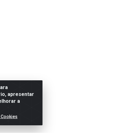
para
io, apresentar
elhorar a
 Cookies