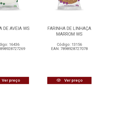
A DE AVEIA WS
FARINHA DE LINHAÇA
MARROM WS
digo: 16436
Código: 13156
7898928727269
EAN: 7898928727078
Ver preço
Ver preço