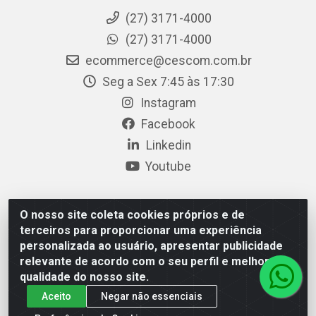
(27) 3171-4000
(27) 3171-4000
ecommerce@cescom.com.br
Seg a Sex 7:45 às 17:30
Instagram
Facebook
Linkedin
Youtube
O nosso site coleta cookies próprios e de
Cescom Distribuidor - Rodovia BR 101, Km 163, S/N – Rio
terceiros para proporcionar uma experiência
Quartel, Linhares/ES – CEP 29.900-983 – CNPJ
personalizada ao usuário, apresentar publicidade
27.724.509/0001-33
relevante de acordo com o seu perfil e melhorar a
qualidade do nosso site.
Aceito
Negar não essenciais