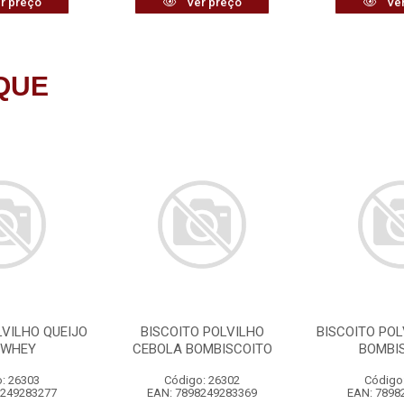
r preço
Ver preço
Ver
QUE
LVILHO QUEIJO
BISCOITO POLVILHO
BISCOITO POL
 WHEY
CEBOLA BOMBISCOITO
BOMBI
: 26303
Código: 26302
Código
8249283277
EAN: 7898249283369
EAN: 7898