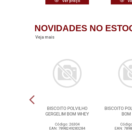
r preço
Ver preço
Ve
NOVIDADES NO ESTO
Veja mais
TÁRIA FLORAL
BISCOITO POLVILHO
BISCOITO PO
CA Q-ODOR
GERGELIM BOM WHEY
BOM
o: 26276
Código: 26304
Código
7434402837
EAN: 7898249283284
EAN: 789