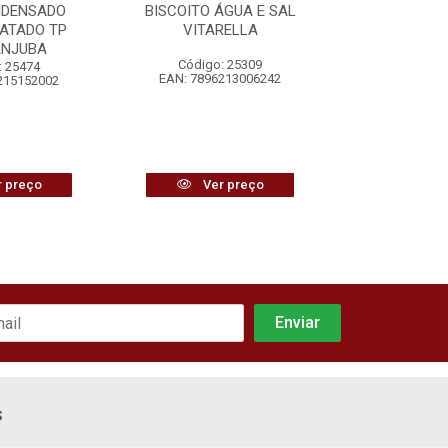
NDENSADO
BISCOITO ÁGUA E SAL
BEBIDA VI
ATADO TP
VITARELLA
SUAVE G
ANJUBA
Código: 25309
Código
: 25474
EAN: 7896213006242
EAN: 7897
215152002
 preço
Ver preço
Ver
s