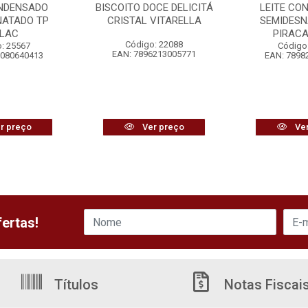
ONDENSADO
BISCOITO DOCE DELICITÁ
LEITE CO
NATADO TP
CRISTAL VITARELLA
SEMIDESN
ALAC
PIRAC
Código: 22088
: 25567
Código
EAN: 7896213005771
8080640413
EAN: 7898
r preço
Ver preço
Ver
ertas!
Títulos
Notas Fiscai