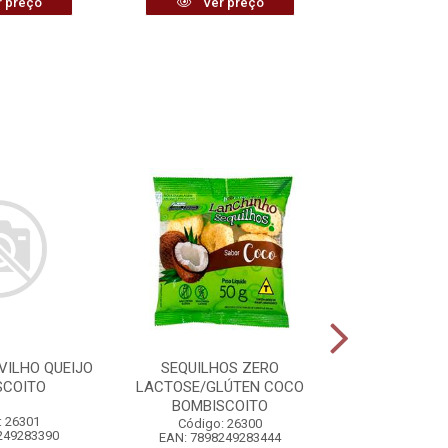
 preço
Ver preço
Ver
VILHO QUEIJO
SEQUILHOS ZERO
VASSOURA 
SCOITO
LACTOSE/GLÚTEN COCO
PLÁSTIC
BOMBISCOITO
: 26301
Código:
Código: 26300
249283390
EAN: 7898
EAN: 7898249283444