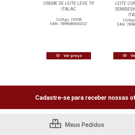
TRATAMENTO 2
CREME DE LEITE LEVE TP
LEITE C
CACHOS SKALA
ITALAC
SEMIDES
IT
o: 15268
Código: 25558
Código
7042012312
EAN: 7898080640222
EAN: 789
r preço
Ver preço
Ve
Cadastre-se para receber nossas of
Meus Pedidos