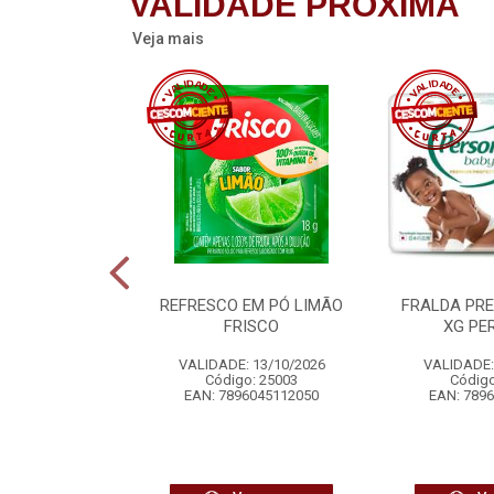
VALIDADE PRÓXIMA
Veja mais
STIGÁVEL X-
REFRESCO EM PÓ LIMÃO
FRALDA PR
Y ERLAN
FRISCO
XG PE
 14/08/2026
VALIDADE: 13/10/2026
VALIDADE:
o: 24266
Código: 25003
Código
6077082338
EAN: 7896045112050
EAN: 789