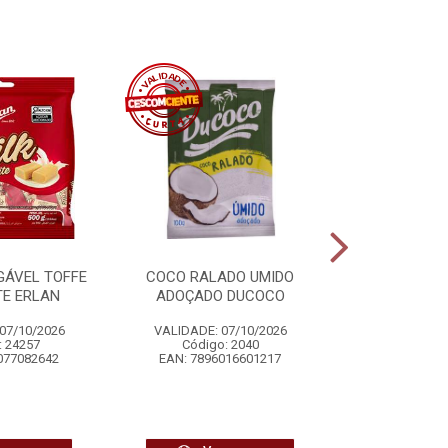
GÁVEL TOFFE
COCO RALADO UMIDO
BALA MAS
TE ERLAN
ADOÇADO DUCOCO
FRAMBOES
07/10/2026
VALIDADE: 07/10/2026
VALIDADE: 
: 24257
Código: 2040
Código:
077082642
EAN: 7896016601217
EAN: 7896