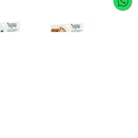
PRETO ESPECIAL
TINTA CHOCOLATE 6.7
1 NATUCOR
MAXTON
digo: 17289
Código: 9248
7896013558033
EAN: 7896013516231