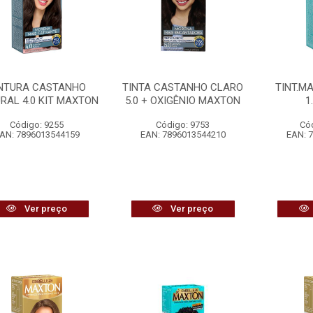
NTURA CASTANHO
TINTA CASTANHO CLARO
TINT.M
RAL 4.0 KIT MAXTON
5.0 + OXIGÊNIO MAXTON
1
Código: 9255
Código: 9753
Có
AN: 7896013544159
EAN: 7896013544210
EAN: 
Ver preço
Ver preço