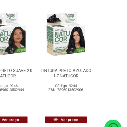
PRETO SUAVE 2.0
TINTURA PRETO AZULADO
ATUCOR
1.7 NATUCOR
digo: 9246
Código: 9244
7896013502944
EAN: 7896013502906
Ver preço
Ver preço