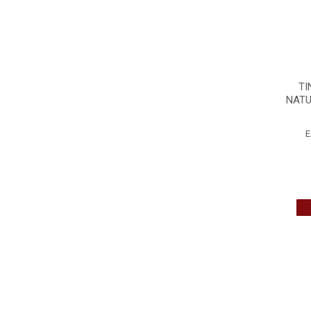
TI
NATU
E