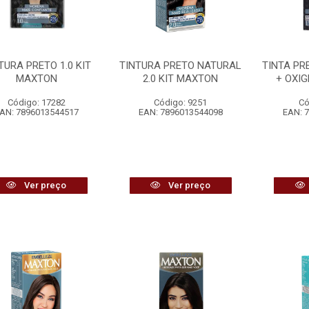
TURA PRETO 1.0 KIT
TINTURA PRETO NATURAL
TINTA PR
MAXTON
2.0 KIT MAXTON
+ OXI
Código: 17282
Código: 9251
Có
AN: 7896013544517
EAN: 7896013544098
EAN: 
Ver preço
Ver preço