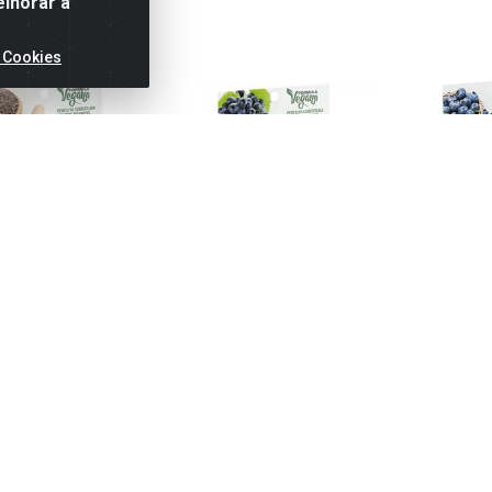
elhorar a
 Cookies
NTURA CASTANHO
TINTURA PRETO INTENSO
TINTURA 
CURO 3.0 NATUCOR
1.00 NATUCOR
2.
Código: 9240
Código: 17288
Có
AN: 7896013502166
EAN: 7896013548409
EAN: 