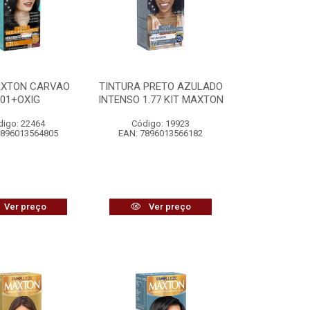
AXTON CARVAO
TINTURA PRETO AZULADO
.01+OXIG
INTENSO 1.77 KIT MAXTON
digo: 22464
Código: 19923
7896013564805
EAN: 7896013566182
Ver preço
Ver preço