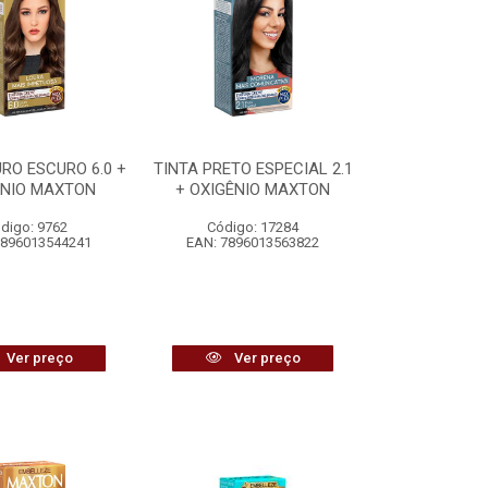
RO ESCURO 6.0 +
TINTA PRETO ESPECIAL 2.1
ÊNIO MAXTON
+ OXIGÊNIO MAXTON
digo: 9762
Código: 17284
7896013544241
EAN: 7896013563822
Ver preço
Ver preço