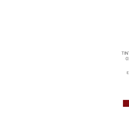
TIN
O
E