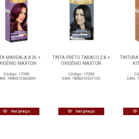
TA MARSALA 8.26 +
TINTA PRETO TABACO 2.8 +
TINTURA
XIGÊNIO MAXTON
OXIGÊNIO MAXTON
KI
Código: 17283
Código: 17285
Có
AN: 7896013563839
EAN: 7896013557135
EAN: 
Ver preço
Ver preço