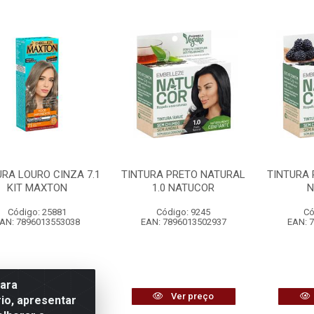
URA LOURO CINZA 7.1
TINTURA PRETO NATURAL
TINTURA 
KIT MAXTON
1.0 NATUCOR
N
Código: 25881
Código: 9245
Có
AN: 7896013553038
EAN: 7896013502937
EAN: 
para
Ver preço
Ver preço
io, apresentar