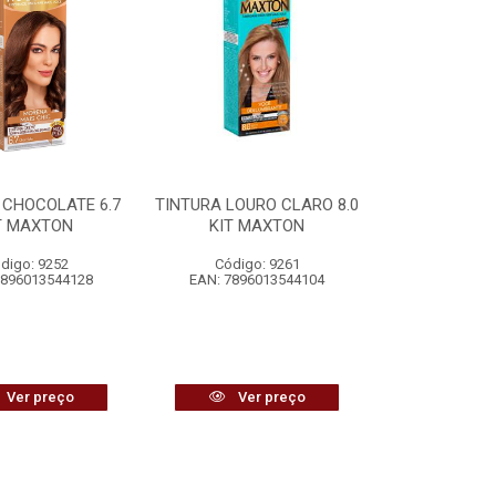
 CHOCOLATE 6.7
TINTURA LOURO CLARO 8.0
T MAXTON
KIT MAXTON
digo: 9252
Código: 9261
7896013544128
EAN: 7896013544104
Ver preço
Ver preço