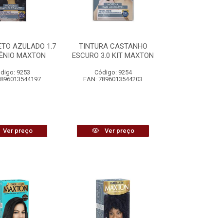
ETO AZULADO 1.7
TINTURA CASTANHO
GÊNIO MAXTON
ESCURO 3.0 KIT MAXTON
digo: 9253
Código: 9254
7896013544197
EAN: 7896013544203
Ver preço
Ver preço