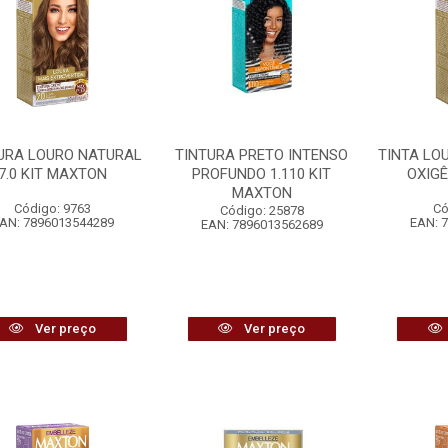
URA LOURO NATURAL
TINTURA PRETO INTENSO
TINTA LOU
7.0 KIT MAXTON
PROFUNDO 1.110 KIT
OXIG
MAXTON
Código: 9763
Có
Código: 25878
AN: 7896013544289
EAN: 
EAN: 7896013562689
Ver preço
Ver preço