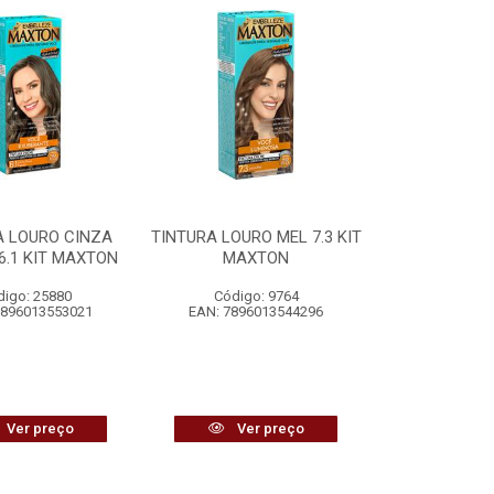
A LOURO CINZA
TINTURA LOURO MEL 7.3 KIT
6.1 KIT MAXTON
MAXTON
digo: 25880
Código: 9764
7896013553021
EAN: 7896013544296
Ver preço
Ver preço