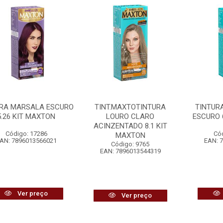
URA MARSALA ESCURO
TINT.MAXTOTINTURA
TINTUR
5.26 KIT MAXTON
LOURO CLARO
ESCURO 
ACINZENTADO 8.1 KIT
Código: 17286
Có
MAXTON
AN: 7896013566021
EAN: 
Código: 9765
EAN: 7896013544319
Ver preço
Ver preço