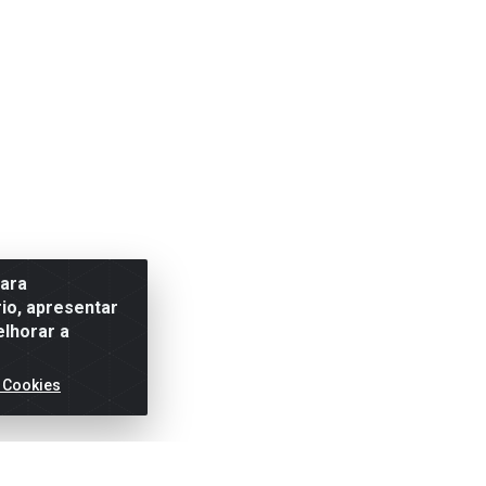
para
io, apresentar
elhorar a
 Cookies