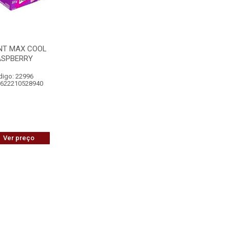
NT MAX COOL
ASPBERRY
digo: 22996
7622210528940
Ver preço