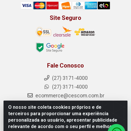
Site Seguro
Fale Conosco
(27) 3171-4000
(27) 3171-4000
ecommerce@cescom.com.br
Seg a Sex 7:45 às 17:30
O nosso site coleta cookies próprios e de
Instagram
terceiros para proporcionar uma experiência
personalizada ao usuário, apresentar publicidade
Facebook
relevante de acordo com o seu perfil e melhorar a
Linkedin