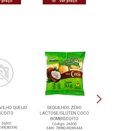
 preço
Ver preço
Ver
VILHO QUEIJO
SEQUILHOS ZERO
VASSOURA 
SCOITO
LACTOSE/GLÚTEN COCO
PLÁSTIC
BOMBISCOITO
: 26301
Código:
Código: 26300
249283390
EAN: 7898
EAN: 7898249283444