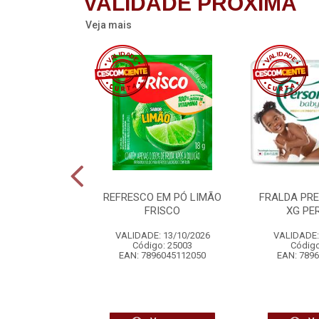
VALIDADE PRÓXIMA
Veja mais
STIGÁVEL X-
REFRESCO EM PÓ LIMÃO
FRALDA PR
Y ERLAN
FRISCO
XG PE
 14/08/2026
VALIDADE: 13/10/2026
VALIDADE:
o: 24266
Código: 25003
Código
6077082338
EAN: 7896045112050
EAN: 789