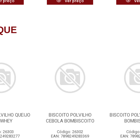
r preço
Ver preço
Ver
QUE
LVILHO QUEIJO
BISCOITO POLVILHO
BISCOITO POL
 WHEY
CEBOLA BOMBISCOITO
BOMBI
: 26303
Código: 26302
Código
8249283277
EAN: 7898249283369
EAN: 7898