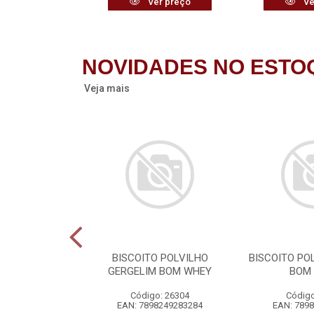
r preço
Ver preço
Ve
NOVIDADES NO ESTO
Veja mais
 PERFUMADO
BISCOITO POLVILHO
BISCOITO PO
IENTE CASA &
GERGELIM BOM WHEY
BOM
RFUME
Código: 26304
Código
o: 26272
EAN: 7898249283284
EAN: 789
6040710275