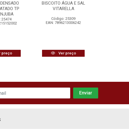
NDENSADO
BISCOITO ÁGUA E SAL
BEBIDA VI
ATADO TP
VITARELLA
SUAVE G
ANJUBA
Código: 25309
Código
: 25474
EAN: 7896213006242
EAN: 7897
215152002
 preço
Ver preço
Ver
s