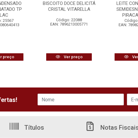
ONDENSADO
BISCOITO DOCE DELICITÁ
LEITE CO
NATADO TP
CRISTAL VITARELLA
SEMIDESN
ALAC
PIRAC
Código: 22088
: 25567
Código
EAN: 7896213005771
8080640413
EAN: 7898
r preço
Ver preço
Ver
ertas!
Títulos
Notas Fiscai