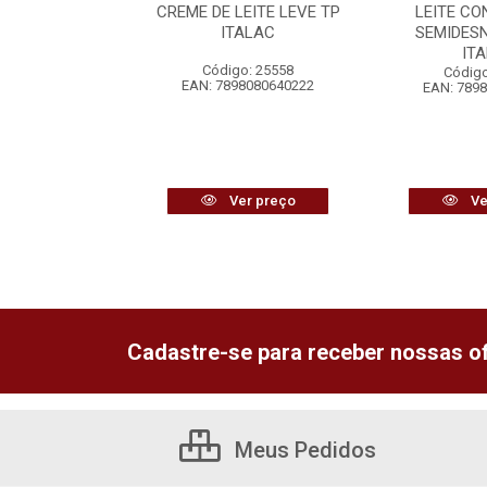
TRATAMENTO 2
CREME DE LEITE LEVE TP
LEITE C
CACHOS SKALA
ITALAC
SEMIDES
IT
o: 15268
Código: 25558
Código
7042012312
EAN: 7898080640222
EAN: 789
r preço
Ver preço
Ve
Cadastre-se para receber nossas of
Meus Pedidos