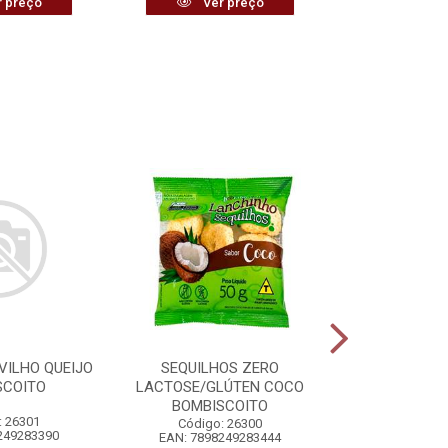
 preço
Ver preço
Ver
VILHO QUEIJO
SEQUILHOS ZERO
VASSOURA 
SCOITO
LACTOSE/GLÚTEN COCO
PLÁSTIC
BOMBISCOITO
: 26301
Código:
Código: 26300
249283390
EAN: 7898
EAN: 7898249283444