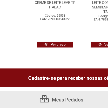
HO + ERVILHA
CREME DE LEITE LEVE TP
LEITE C
REDILECTA
ITALAC
SEMIDES
IT
o: 25634
Código: 25558
Código
6292358072
EAN: 7898080640222
EAN: 789
r preço
Ver preço
Ve
Cadastre-se para receber nossas of
Meus Pedidos