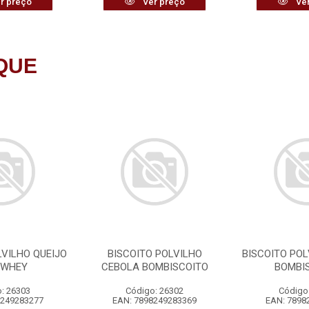
r preço
Ver preço
Ver
QUE
LVILHO QUEIJO
BISCOITO POLVILHO
BISCOITO POL
 WHEY
CEBOLA BOMBISCOITO
BOMBI
: 26303
Código: 26302
Código
8249283277
EAN: 7898249283369
EAN: 7898