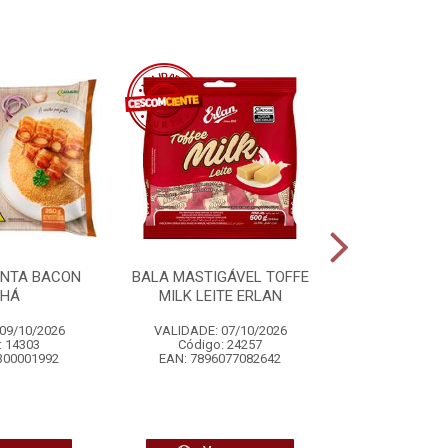
ONTA BACON
BALA MASTIGÁVEL TOFFE
COCO RALA
NHÁ
MILK LEITE ERLAN
ADOÇADO
09/10/2026
VALIDADE: 07/10/2026
VALIDADE: 
: 14303
Código: 24257
Código
300001992
EAN: 7896077082642
EAN: 7896