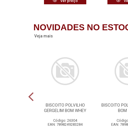
r preço
Ver preço
Ve
NOVIDADES NO ESTO
Veja mais
POCA URBANO
BISCOITO POLVILHO
BISCOITO PO
GERGELIM BOM WHEY
BOM
o: 26283
Código: 26304
Código
6401183175
EAN: 7898249283284
EAN: 789