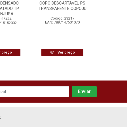
NDENSADO
COPO DESCARTÁVEL PS
BISCOITO Á
ATADO TP
TRANSPARENTE COPOJU
VITAR
ANJUBA
Código: 23217
Código:
: 25474
EAN: 7897147501070
EAN: 7896
215152002
 preço
Ver preço
Ver
s