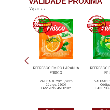
VALIDADE PRÓXIMA
Veja mais
RROZ SACHE
REFRESCO EM PÓ LARANJA
REFRESCO 
RILON
FRISCO
FR
 12/08/2026
VALIDADE: 20/10/2026
VALIDADE:
o: 21961
Código: 25001
Código
1331018184
EAN: 7896045112012
EAN: 789