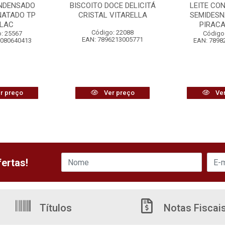
ONDENSADO
BISCOITO DOCE DELICITÁ
LEITE CO
NATADO TP
CRISTAL VITARELLA
SEMIDESN
ALAC
PIRAC
Código: 22088
: 25567
Código
EAN: 7896213005771
8080640413
EAN: 7898
r preço
Ver preço
Ver
ertas!
Títulos
Notas Fiscai